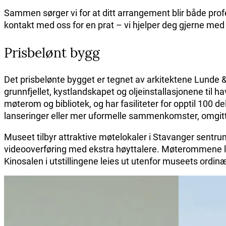
Sammen sørger vi for at ditt arrangement blir både pro
kontakt med oss for en prat – vi hjelper deg gjerne med
Prisbelønt bygg
Det prisbelønte bygget er tegnet av arkitektene Lunde &
grunnfjellet, kystlandskapet og oljeinstallasjonene til h
møterom og bibliotek, og har fasiliteter for opptil 100 d
lanseringer eller mer uformelle sammenkomster, omgitt a
Museet tilbyr attraktive møtelokaler i Stavanger sentru
videooverføring med ekstra høyttalere. Møterommene le
Kinosalen i utstillingene leies ut utenfor museets ordin